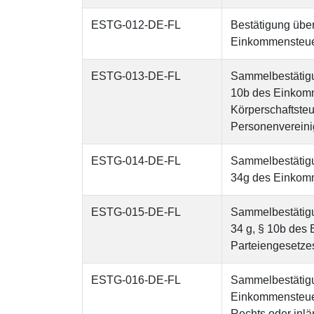
ESTG-012-DE-FL
Bestätigung übe
Einkommensteuer
ESTG-013-DE-FL
Sammelbestätigu
10b des Einkomme
Körperschaftste
Personenverein
ESTG-014-DE-FL
Sammelbestätigu
34g des Einkom
ESTG-015-DE-FL
Sammelbestätigu
34 g, § 10b des
Parteiengesetze
ESTG-016-DE-FL
Sammelbestätig
Einkommensteuer
Rechts oder inlä