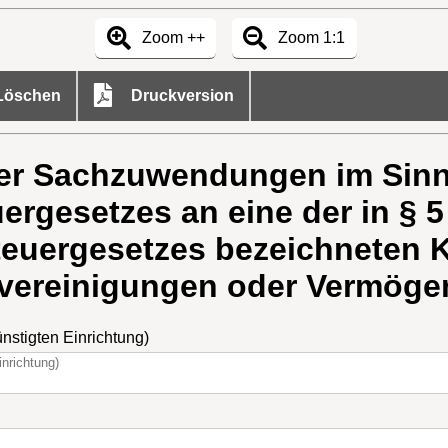
Zoom ++
Zoom 1:1
öschen
Druckversion
er Sachzuwendungen im Sinn
gesetzes an eine der in § 5 
teuergesetzes bezeichneten K
vereinigungen oder Vermög
nstigten Einrichtung)