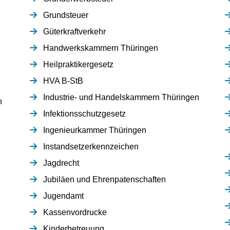
Grundsteuer
Güterkraftverkehr
Handwerkskammern Thüringen
Heilpraktikergesetz
HVA B-StB
Industrie- und Handelskammern Thüringen
n
Infektionsschutzgesetz
Ingenieurkammer Thüringen
Instandsetzerkennzeichen
Jagdrecht
Jubiläen und Ehrenpatenschaften
Jugendamt
Kassenvordrucke
Kinderbetreuung