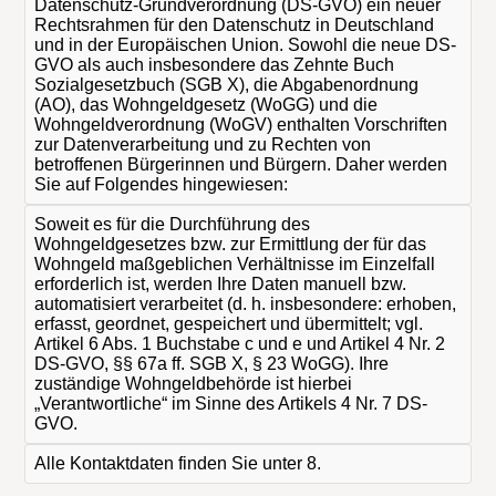
Datenschutz-Grundverordnung (DS-GVO) ein neuer
Rechtsrahmen für den Datenschutz in Deutschland
und in der Europäischen Union. Sowohl die neue DS-
GVO als auch insbesondere das Zehnte Buch
Sozialgesetzbuch (SGB X), die Abgabenordnung
(AO), das Wohngeldgesetz (WoGG) und die
Wohngeldverordnung (WoGV) enthalten Vorschriften
zur Datenverarbeitung und zu Rechten von
betroffenen Bürgerinnen und Bürgern. Daher werden
Sie auf Folgendes hingewiesen:
Soweit es für die Durchführung des
Wohngeldgesetzes bzw. zur Ermittlung der für das
Wohngeld maßgeblichen Verhältnisse im Einzelfall
erforderlich ist, werden Ihre Daten manuell bzw.
automatisiert verarbeitet (d. h. insbesondere: erhoben,
erfasst, geordnet, gespeichert und übermittelt; vgl.
Artikel 6 Abs. 1 Buchstabe c und e und Artikel 4 Nr. 2
DS-GVO, §§ 67a ff. SGB X, § 23 WoGG). Ihre
zuständige Wohngeldbehörde ist hierbei
„Verantwortliche“ im Sinne des Artikels 4 Nr. 7 DS-
GVO.
Alle Kontaktdaten finden Sie unter 8.