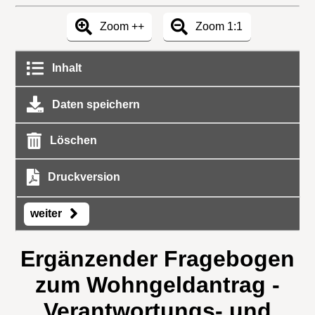
Zoom ++
Zoom 1:1
Inhalt
Daten speichern
Löschen
Druckversion
weiter
Ergänzender Fragebogen
zum Wohngeldantrag -
Verantwortungs- und