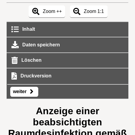
Zoom ++
Zoom 1:1
Inhalt
Daten speichern
Löschen
Druckversion
weiter
Anzeige einer
beabsichtigten
Raumdesinfektion gemäß