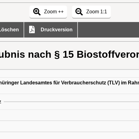
Zoom ++
Zoom 1:1
öschen
Druckversion
ubnis nach § 15 Biostoffvero
 Thüringer Landesamtes für Verbraucherschutz (TLV) im Rah
z