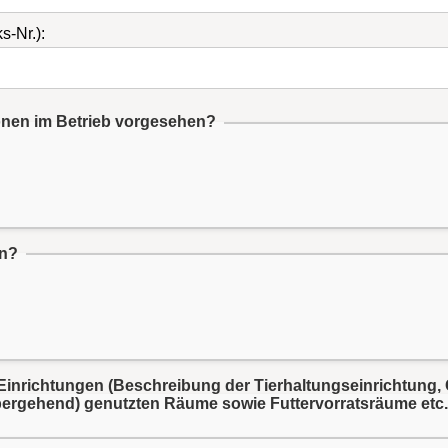
s-Nr.):
Ist die Mitarbeit weiterer verantwortlicher Personen im Betrieb vorgesehen?
en?
inrichtungen (Beschreibung der Tierhaltungseinrichtung, 
bergehend) genutzten Räume sowie Futtervorratsräume etc