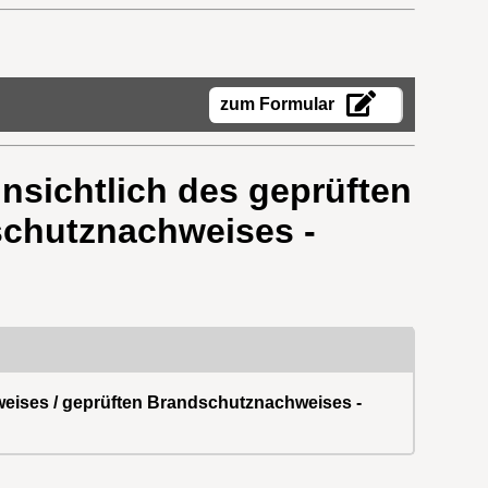
zum Formular
nsichtlich des geprüften
schutznachweises -
weises / geprüften Brandschutznachweises -