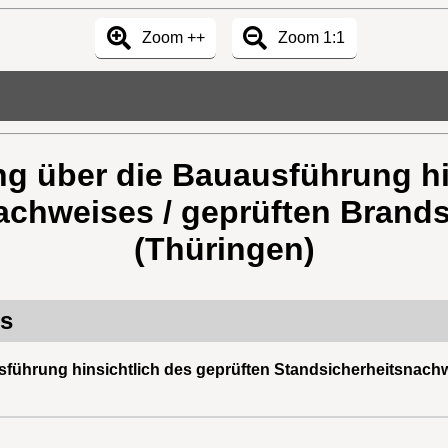
Zoom ++
Zoom 1:1
g über die Bauausführung hi
achweises / geprüften Brand
(Thüringen)
rs
führung hinsichtlich des geprüften Standsicherheitsnach