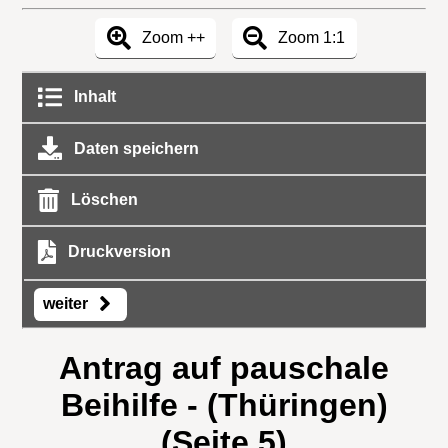
Zoom ++
Zoom 1:1
Inhalt
Daten speichern
Löschen
Druckversion
weiter
Antrag auf pauschale
Beihilfe - (Thüringen)
(Seite 5)