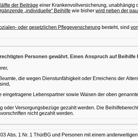
älfte der Beiträge
einer Krankenvollversicherung, unabhängig da
rgänzende „individuelle“ Beihilfe
wie bisher
wird neben der paus
ozialen- oder gesetzlichen Pflegeversicherung
besteht, sind
von
berechtigten Personen gewährt. Einen Anspruch auf Beihilf
rer,
eamte, die wegen Dienstunfähigkeit oder Erreichens der Alte
sind,
ne eingetragene Lebenspartner sowie Waisen der oben genannt
g oder Versorgungsbezüge gezahlt werden. Die Beihilfeberec
rschriften nicht gezahlt werden.
103 Abs. 1 Nr. 1 ThürBG und Personen mit einem anderweitigen,