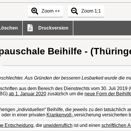
Zoom ++
Zoom 1:1
öschen
Druckversion
pauschale Beihilfe - (Thüringe
Geschlechter. Aus Gründen der besseren Lesbarkeit wurde die 
hriften aus dem Bereich des Dienstrechts vom 30. Juli 2019 (G
rBG)
ab 1. Januar 2020
zusätzlich um die
neue Form der Beihilf
herigen „individuellen“ Beihilfe, die jeweils zu den tatsächlic
 oder in einer privaten
Krankenvoll-
versicherung versicherten 
ige Entscheidung,
die
unwiderruflich
ist und einen
schriftlichen 