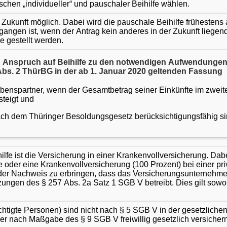
chen „individueller“ und pauschaler Beihilfe wählen.
die Zukunft möglich. Dabei wird die pauschale Beihilfe früheste
egangen ist, wenn der Antrag kein anderes in der Zukunft liege
e gestellt werden.
h Anspruch auf Beihilfe zu den notwendigen Aufwendungen 
bs. 2 ThürBG in der ab 1. Januar 2020 geltenden Fassung
benspartner, wenn der Gesamtbetrag seiner Einkünfte im zweite
steigt und
nach dem Thüringer Besoldungsgesetz berücksichtigungsfähig si
lfe ist die Versicherung in einer Krankenvollversicherung. Dab
 oder eine Krankenvollversicherung (100 Prozent) bei einer pr
g der Nachweis zu erbringen, dass das Versicherungsunternehm
ungen des § 257 Abs. 2a Satz 1 SGB V betreibt. Dies gilt sowohl
echtigte Personen) sind nicht nach § 5 SGB V in der gesetzlic
der nach Maßgabe des § 9 SGB V freiwillig gesetzlich versicher