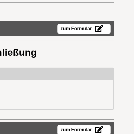
zum Formular
hließung
zum Formular