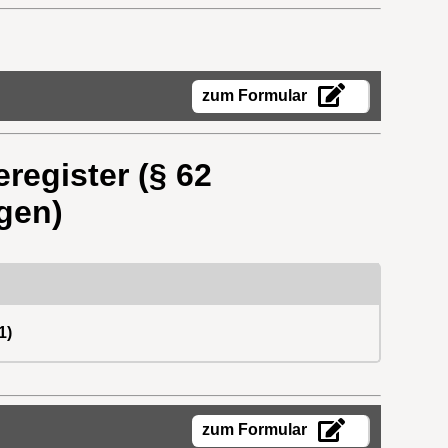
zum Formular
register (§ 62
gen)
1)
zum Formular