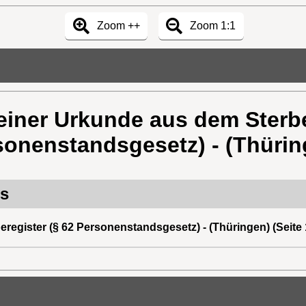
Zoom ++
Zoom 1:1
iner Urkunde aus dem Sterbe
sonenstandsgesetz) - (Thürin
rs
egister (§ 62 Personenstandsgesetz) - (Thüringen) (Seite 