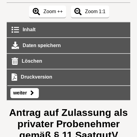
Zoom ++
Zoom 1:1
Inhalt
Daten speichern
Löschen
Druckversion
weiter
Antrag auf Zulassung als
privater Probenehmer
gemäß § 11 SaatgutV