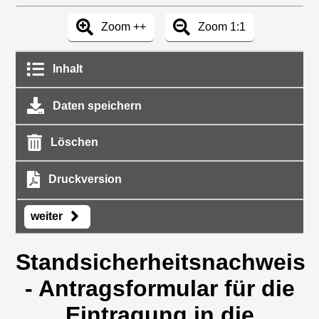
Zoom ++
Zoom 1:1
Inhalt
Daten speichern
Löschen
Druckversion
weiter
Standsicherheitsnachweis
- Antragsformular für die
Eintragung in die