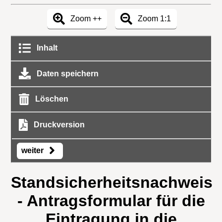
Zoom ++
Zoom 1:1
Inhalt
Daten speichern
Löschen
Druckversion
weiter
Standsicherheitsnachweis
- Antragsformular für die
Eintragung in die