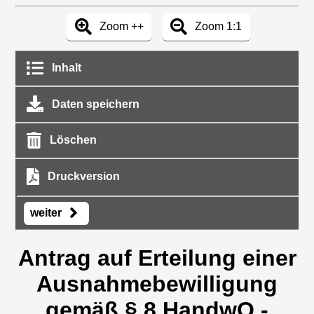
Zoom ++
Zoom 1:1
Inhalt
Daten speichern
Löschen
Druckversion
weiter
Antrag auf Erteilung einer
Ausnahmebewilligung
gemäß § 8 HandwO -