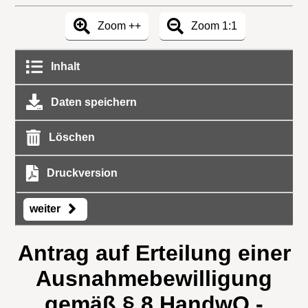
Zoom ++
Zoom 1:1
Inhalt
Daten speichern
Löschen
Druckversion
weiter
Antrag auf Erteilung einer
Ausnahmebewilligung
gemäß § 8 HandwO -