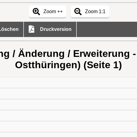
Zoom ++
Zoom 1:1
öschen
Druckversion
ung / Änderung / Erweiterung
Ostthüringen) (Seite 1)