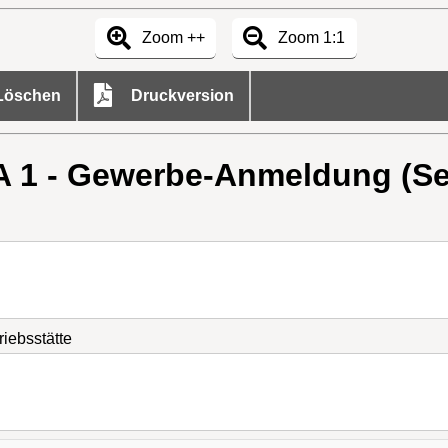
Zoom ++
Zoom 1:1
öschen
Druckversion
 1 - Gewerbe-Anmeldung (Sei
iebsstätte