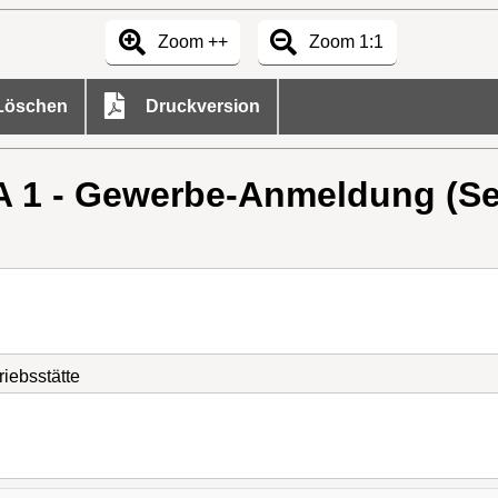
Zoom ++
Zoom 1:1
öschen
Druckversion
 1 - Gewerbe-Anmeldung (Sei
iebsstätte