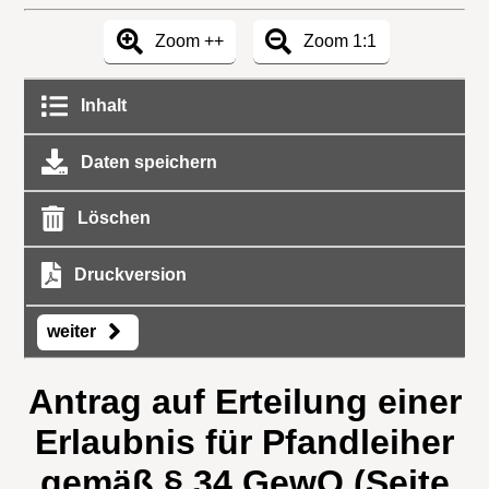
Zoom ++
Zoom 1:1
Inhalt
Daten speichern
Löschen
Druckversion
weiter
Antrag auf Erteilung einer
Erlaubnis für Pfandleiher
gemäß § 34 GewO (Seite