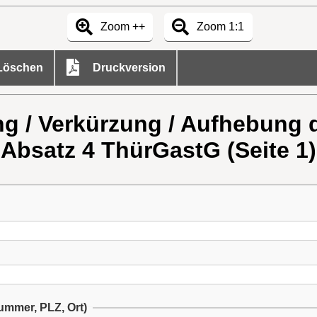
Zoom ++
Zoom 1:1
öschen
Druckversion
ng / Verkürzung / Aufhebung d
Absatz 4 ThürGastG (Seite 1)
ummer, PLZ, Ort)