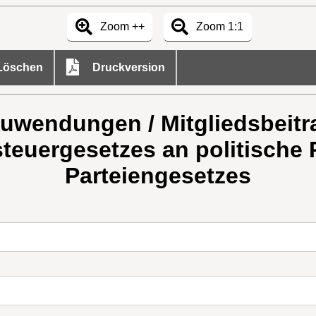
Zoom ++
Zoom 1:1
öschen
Druckversion
uwendungen / Mitgliedsbeitra
euergesetzes an politische P
Parteiengesetzes