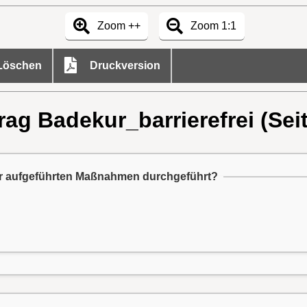
Zoom ++
Zoom 1:1
öschen
Druckversion
rag Badekur_barrierefrei (Seit
 der aufgeführten Maßnahmen durchgeführt?