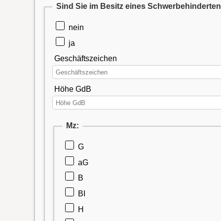
Sind Sie im Besitz eines Schwerbehindert
nein
ja
Geschäftszeichen
Höhe GdB
Mz:
G
aG
B
BI
H