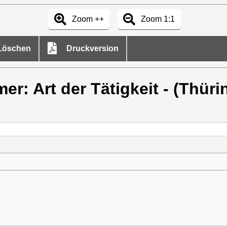
Zoom ++
Zoom 1:1
öschen
Druckversion
r: Art der Tätigkeit - (Thüri