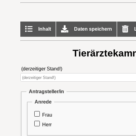
Inhalt
Daten speichern
L
Tierärztekamme
(derzeitiger Stand!)
Antragsteller/in
Anrede
Frau
Herr