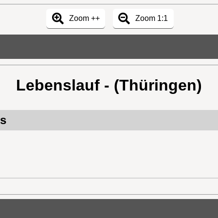
Zoom ++
Zoom 1:1
Lebenslauf - (Thüringen)
rs