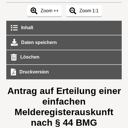
Zoom ++
Zoom 1:1
Inhalt
Daten speichern
Löschen
Druckversion
Antrag auf Erteilung einer
einfachen
Melderegisterauskunft
nach § 44 BMG