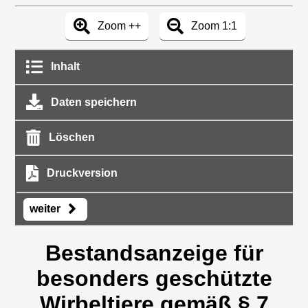
Zoom ++
Zoom 1:1
Inhalt
Daten speichern
Löschen
Druckversion
weiter
Bestandsanzeige für
besonders geschützte
Wirbeltiere gemäß § 7