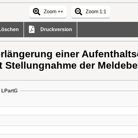
Zoom ++
Zoom 1:1
öschen
Druckversion
erlängerung einer Aufenthalt
t Stellungnahme der Meldebeh
h LPartG