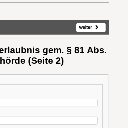
weiter
serlaubnis gem. § 81 Abs.
örde (Seite 2)