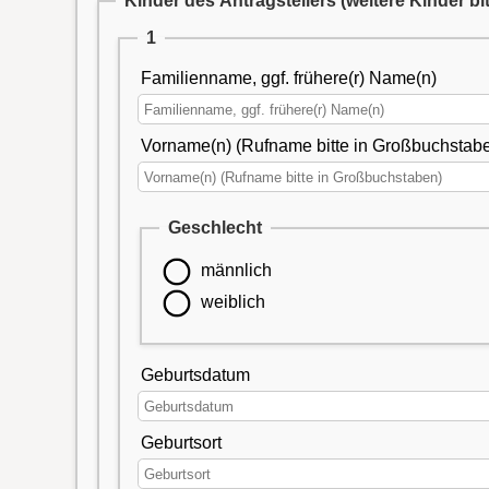
Kinder des Antragstellers
(weitere Kinder b
1
Familienname, ggf. frühere(r) Name(n)
Vorname(n) (Rufname bitte in Großbuchstab
Geschlecht
männlich
weiblich
Geburtsdatum
Geburtsort