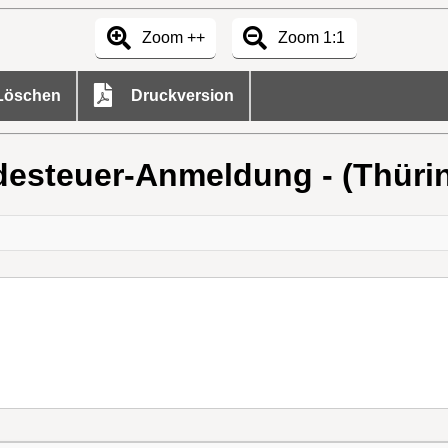
Zoom ++
Zoom 1:1
öschen
Druckversion
esteuer-Anmeldung - (Thüri