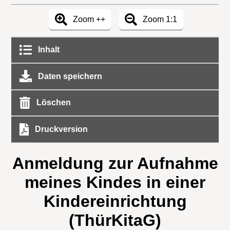
Zoom ++
Zoom 1:1
Inhalt
Daten speichern
Löschen
Druckversion
Anmeldung zur Aufnahme
meines Kindes in einer
Kindereinrichtung
(ThürKitaG)