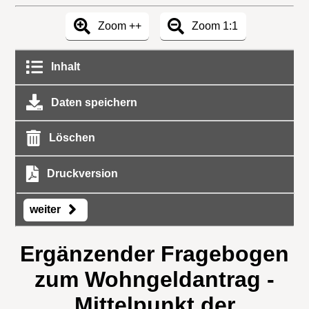
Zoom ++
Zoom 1:1
Inhalt
Daten speichern
Löschen
Druckversion
weiter
Ergänzender Fragebogen
zum Wohngeldantrag -
Mittelpunkt der