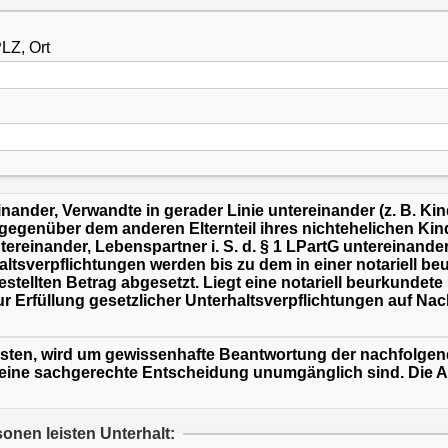
LZ, Ort
inander, Verwandte in gerader Linie untereinander (z. B. K
r gegenüber dem anderen Elternteil ihres nichtehelichen Ki
tereinander, Lebenspartner i. S. d. § 1 LPartG untereinande
ltsverpflichtungen werden bis zu dem in einer notariell b
estellten Betrag abgesetzt. Liegt eine notariell beurkundete
r Erfüllung gesetzlicher Unterhaltsverpflichtungen auf N
sten, wird um gewissenhafte Beantwortung der nachfolgend
r eine sachgerechte Entscheidung unumgänglich sind. Die
nen leisten Unterhalt: