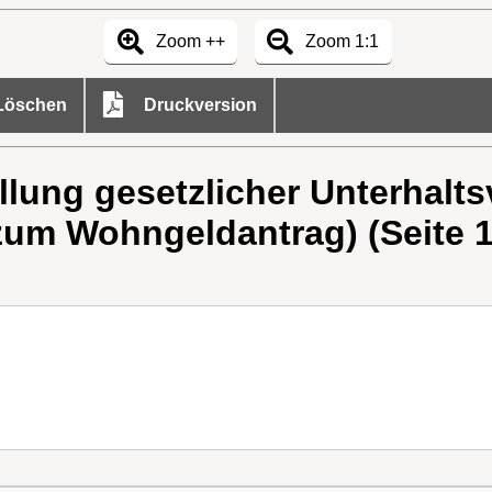
Zoom ++
Zoom 1:1
öschen
Druckversion
lung gesetzlicher Unterhalts
zum Wohngeldantrag) (Seite 1