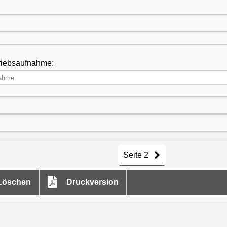
triebsaufnahme:
Seite 2
öschen
Druckversion