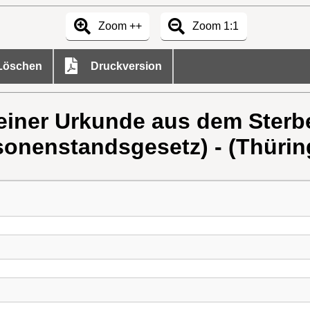
Zoom ++
Zoom 1:1
öschen
Druckversion
iner Urkunde aus dem Sterbe
sonenstandsgesetz) - (Thürin