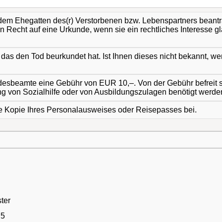
dem Ehegatten des(r) Verstorbenen bzw. Lebenspartners beantr
Recht auf eine Urkunde, wenn sie ein rechtliches Interesse g
das den Tod beurkundet hat. Ist Ihnen dieses nicht bekannt, we
ndesbeamte eine Gebühr von EUR 10,–. Von der Gebühr befreit si
g von Sozialhilfe oder von Ausbildungszulagen benötigt werde
eine Kopie Ihres Personalausweises oder Reisepasses bei.
gister
A 5