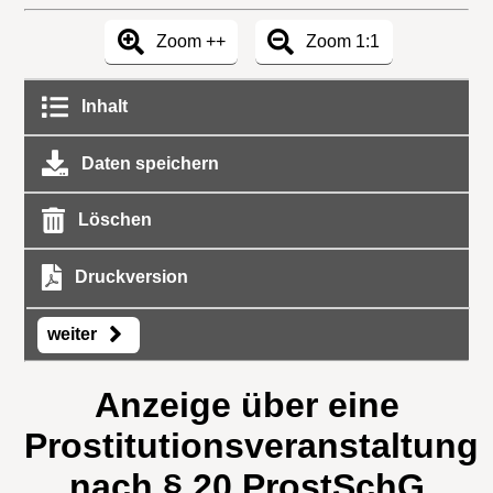
Zoom ++
Zoom 1:1
Inhalt
Daten speichern
Löschen
Druckversion
weiter
Anzeige über eine
Prostitutionsveranstaltung
nach § 20 ProstSchG