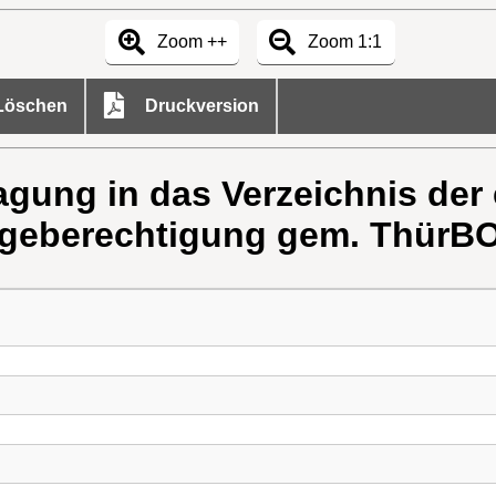
Zoom ++
Zoom 1:1
öschen
Druckversion
ragung in das Verzeichnis der
geberechtigung gem. ThürBO 