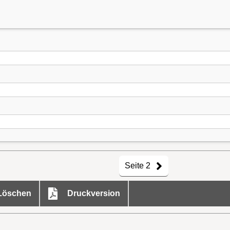
Seite 2
öschen
Druckversion