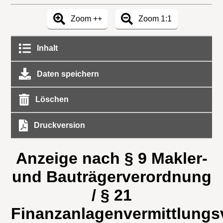
Zoom ++
Zoom 1:1
Inhalt
Daten speichern
Löschen
Druckversion
Anzeige nach § 9 Makler-
und Bauträgerverordnung
/ § 21
Finanzanlagenvermittlung