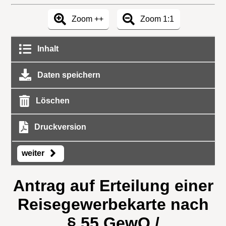
Zoom ++
Zoom 1:1
Inhalt
Daten speichern
Löschen
Druckversion
weiter
Antrag auf Erteilung einer
Reisegewerbekarte nach
§ 55 GewO /