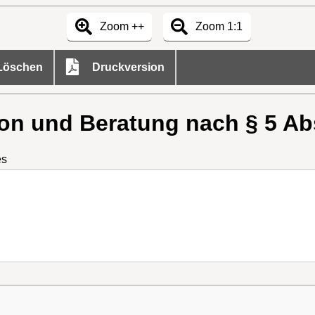
Zoom ++
Zoom 1:1
öschen
Druckversion
ion und Beratung nach § 5 Ab
es