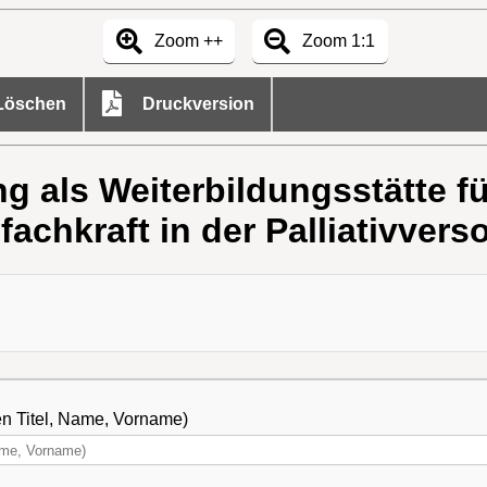
Zoom ++
Zoom 1:1
öschen
Druckversion
 als Weiterbildungsstätte fü
fachkraft in der Palliativver
en Titel, Name, Vorname)