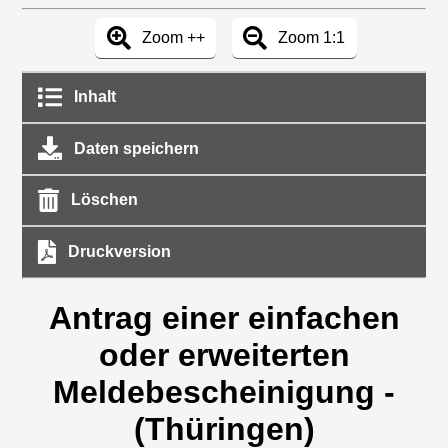
Zoom ++
Zoom 1:1
Inhalt
Daten speichern
Löschen
Druckversion
Antrag einer einfachen
oder erweiterten
Meldebescheinigung -
(Thüringen)