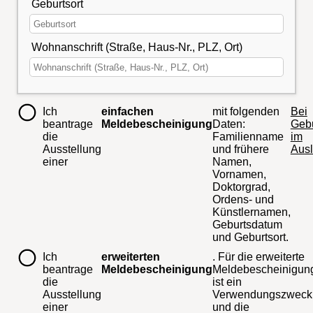
Geburtsort
Wohnanschrift (Straße, Haus-Nr., PLZ, Ort)
Ich
einfachen
mit folgenden
Bei
beantrage
Meldebescheinigung
Daten:
Gebu
die
Familienname
im
Ausstellung
und frühere
Ausl
einer
Namen,
Vornamen,
Doktorgrad,
Ordens- und
Künstlernamen,
Geburtsdatum
und Geburtsort.
Ich
erweiterten
. Für die erweiterte
beantrage
Meldebescheinigung
Meldebescheinigun
die
ist ein
Ausstellung
Verwendungszweck
einer
und die