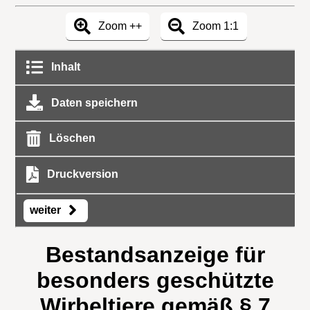
Zoom ++
Zoom 1:1
Inhalt
Daten speichern
Löschen
Druckversion
weiter
Bestandsanzeige für
besonders geschützte
Wirbeltiere gemäß § 7