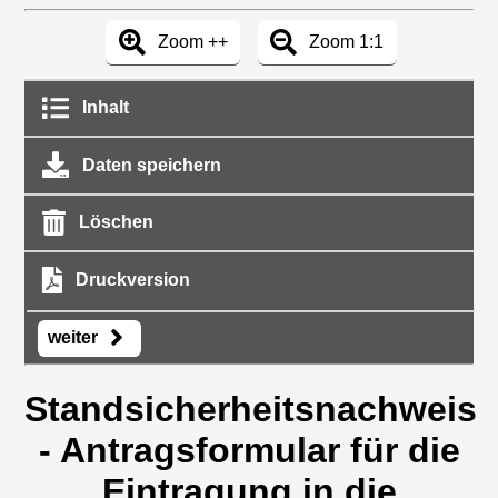
Zoom ++
Zoom 1:1
Inhalt
Daten speichern
Löschen
Druckversion
weiter
Standsicherheitsnachweis
- Antragsformular für die
Eintragung in die