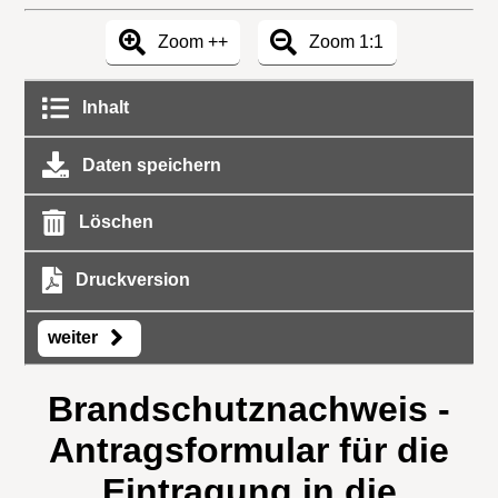
Zoom ++
Zoom 1:1
Inhalt
Daten speichern
Löschen
Druckversion
weiter
Brandschutznachweis -
Antragsformular für die
Eintragung in die