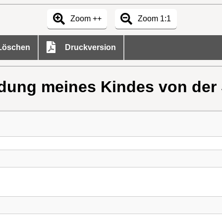
Zoom ++
Zoom 1:1
öschen
Druckversion
ung meines Kindes von der