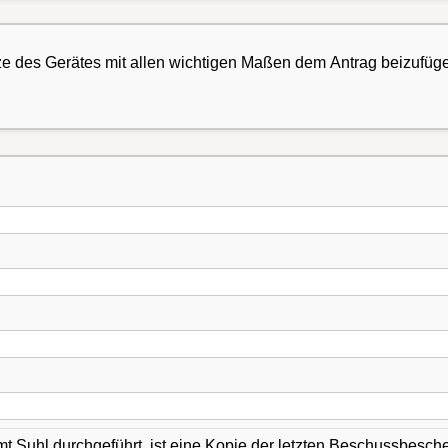
zze des Gerätes mit allen wichtigen Maßen dem Antrag beizufüg
amt Suhl durchgeführt, ist eine Kopie der letzten Beschussbesch