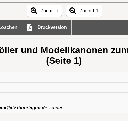
Zoom ++
Zoom 1:1
öschen
Druckversion
öller und Modellkanonen zum
(Seite 1)
mt@tlv.thueringen.de
senden.