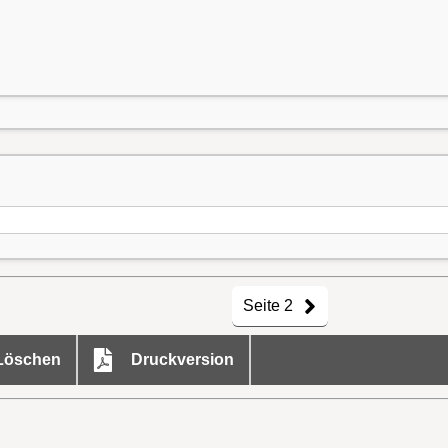
Seite 2
öschen
Druckversion