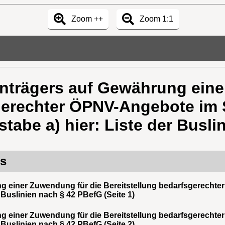
Zoom ++
Zoom 1:1
nträgers auf Gewährung eine
sgerechter ÖPNV-Angebote im
stabe a) hier: Liste der Busl
rs
g einer Zuwendung für die Bereitstellung bedarfsgerech
r Buslinien nach § 42 PBefG (Seite 1)
g einer Zuwendung für die Bereitstellung bedarfsgerech
r Buslinien nach § 42 PBefG (Seite 2)