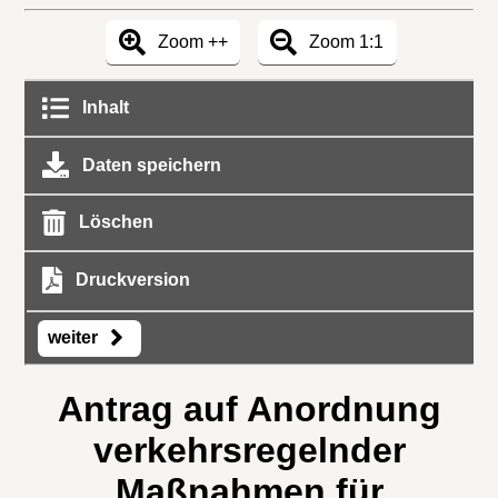
Zoom ++
Zoom 1:1
Inhalt
Daten speichern
Löschen
Druckversion
weiter
Antrag auf Anordnung
verkehrsregelnder
Maßnahmen für